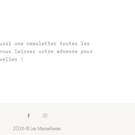
r
ussi une newsletter toutes les
nous laisser votre adresse pour
velles !
F
I
a
n
c
s
2026 © Les Marseillaises
e
t
b
a