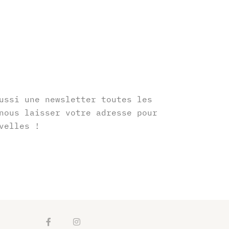
r
ussi une newsletter toutes les
nous laisser votre adresse pour
velles !
F
I
a
n