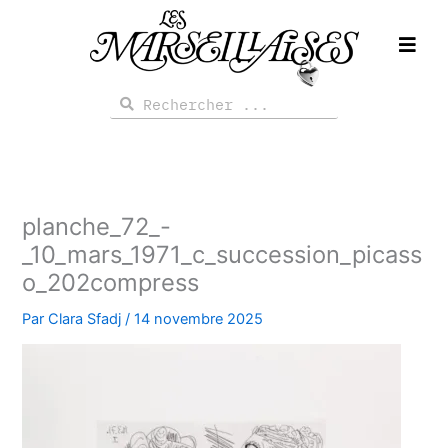
Aller
au
contenu
Rechercher
Rechercher
planche_72_-
_10_mars_1971_c_succession_picass
o_202compress
Par
Clara Sfadj
/
14 novembre 2025