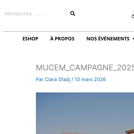
Aller
Rechercher
au
contenu
ESHOP
À PROPOS
NOS ÉVÉNEMENTS
MUCEM_CAMPAGNE_2025
Par
Clara Sfadj
/
13 mars 2026