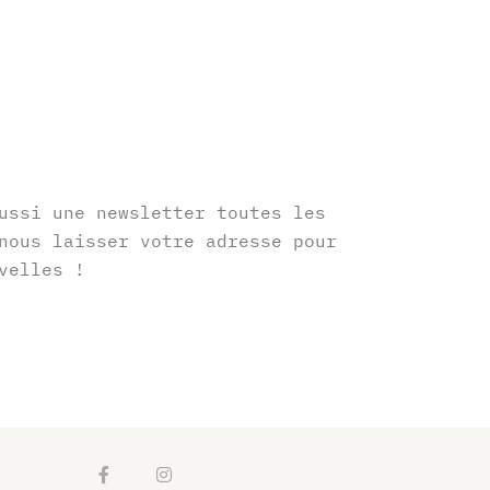
r
ussi une newsletter toutes les
nous laisser votre adresse pour
velles !
F
I
a
n