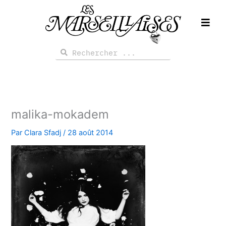
Aller
au
contenu
Rechercher
Rechercher
malika-mokadem
Par
Clara Sfadj
/
28 août 2014