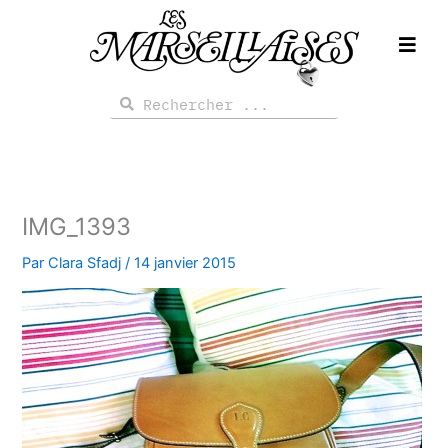
Aller
au
contenu
Rechercher
Rechercher
IMG_1393
Par
Clara Sfadj
/
14 janvier 2015