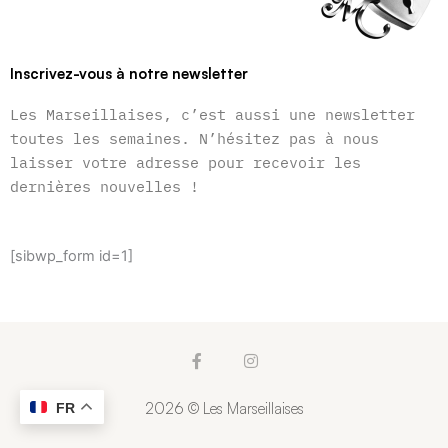
Inscrivez-vous à notre newsletter
Les Marseillaises, c’est aussi une newsletter
toutes les semaines. N’hésitez pas à nous
laisser votre adresse pour recevoir les
dernières nouvelles !
[sibwp_form id=1]
F
I
a
n
c
s
e
t
2026 © Les Marseillaises
FR
b
a
o
g