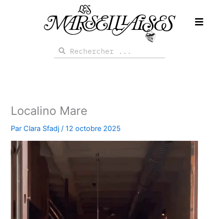
Aller
au
contenu
Rechercher
Rechercher
Localino Mare
Par
Clara Sfadj
/
12 octobre 2025