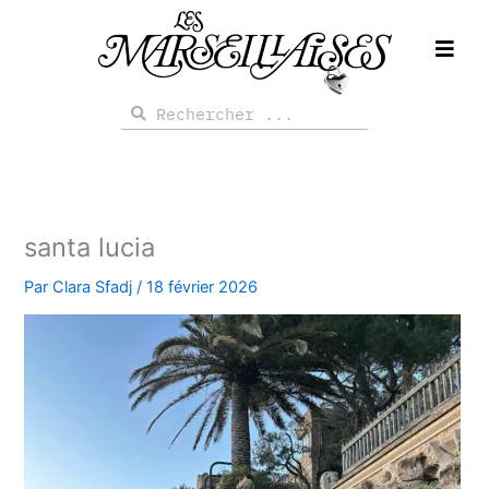
Aller
au
contenu
Rechercher
Rechercher
santa lucia
Par
Clara Sfadj
/
18 février 2026