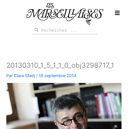
Aller
au
contenu
Rechercher
Rechercher
20130310_1_5_1_1_0_obj3298717_1
Par
Clara Sfadj
/
18 septembre 2014