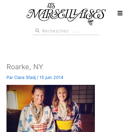
Aller
au
contenu
Rechercher
Rechercher
Roarke, NY
Par
Clara Sfadj
/
15 juin 2014