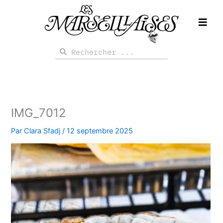
Aller
au
contenu
Rechercher
Rechercher
IMG_7012
Par
Clara Sfadj
/
12 septembre 2025