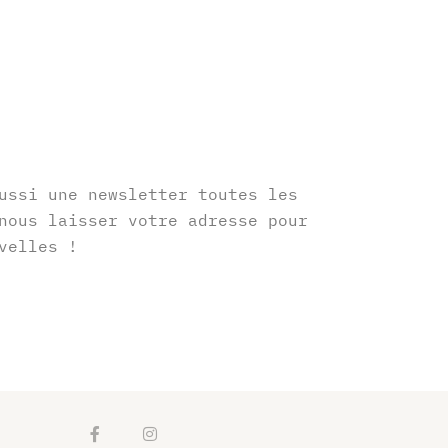
r
ussi une newsletter toutes les
nous laisser votre adresse pour
velles !
F
I
a
n