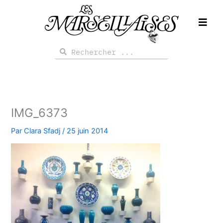
Aller
au
contenu
Rechercher
Rechercher
IMG_6373
Par
Clara Sfadj
/
25 juin 2014