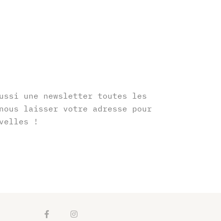
r
ussi une newsletter toutes les
nous laisser votre adresse pour
velles !
F
I
a
n