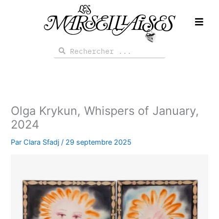
Aller
au
contenu
Rechercher
Rechercher
Olga Krykun, Whispers of January,
2024
Par
Clara Sfadj
/
29 septembre 2025