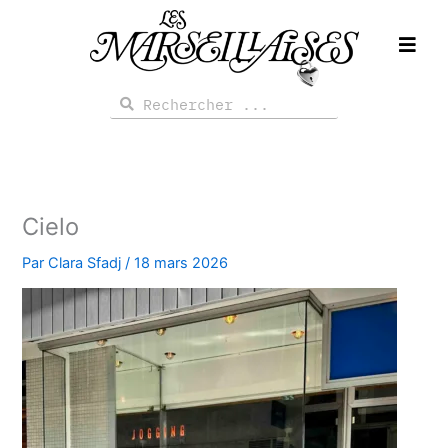
Aller
au
contenu
Rechercher
Rechercher
Cielo
Par
Clara Sfadj
/
18 mars 2026