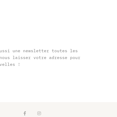
r
ussi une newsletter toutes les
nous laisser votre adresse pour
velles !
F
I
a
n