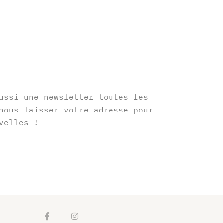
r
ussi une newsletter toutes les
nous laisser votre adresse pour
velles !
F
I
a
n