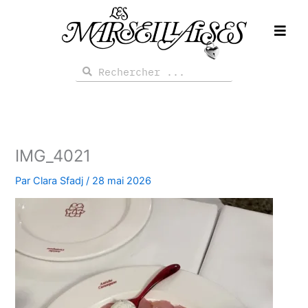
Aller
au
contenu
Rechercher
Rechercher
IMG_4021
Par
Clara Sfadj
/
28 mai 2026