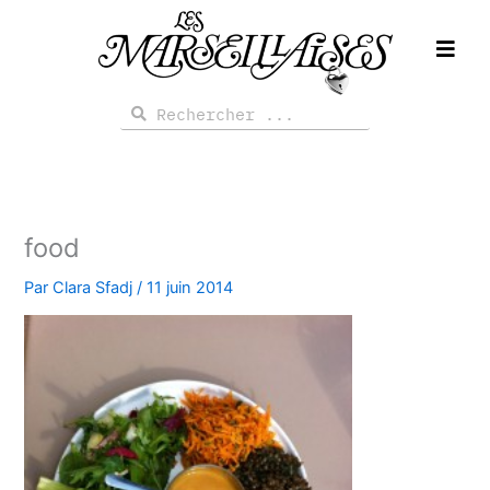
Aller
au
contenu
Rechercher
Rechercher
food
Par
Clara Sfadj
/
11 juin 2014