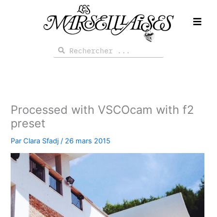
Aller
au
contenu
Rechercher
Rechercher
Processed with VSCOcam with f2
preset
Par
Clara Sfadj
/
26 mars 2015