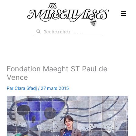
Aller
au
contenu
Rechercher
Rechercher
Fondation Maeght ST Paul de
Vence
Par
Clara Sfadj
/
27 mars 2015