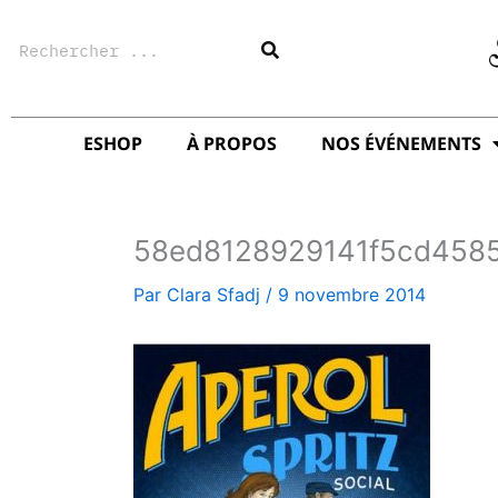
Aller
Rechercher
au
contenu
ESHOP
À PROPOS
NOS ÉVÉNEMENTS
58ed8128929141f5cd458
Par
Clara Sfadj
/
9 novembre 2014