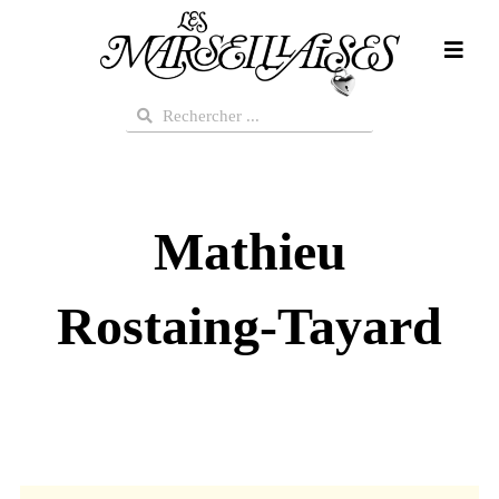
Aller
au
contenu
Rechercher
Rechercher
Mathieu
Rostaing-Tayard