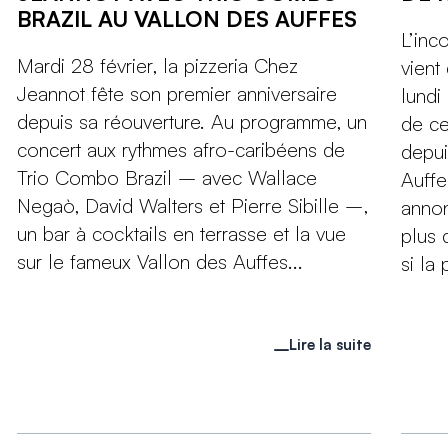
BRAZIL AU VALLON DES AUFFES
L’inc
Mardi 28 février, la pizzeria Chez
vient
Jeannot fête son premier anniversaire
lundi
depuis sa réouverture. Au programme, un
de cet
concert aux rythmes afro-caribéens de
depui
Trio Combo Brazil – avec Wallace
Auffe
Negaò, David Walters et Pierre Sibille –,
annon
un bar à cocktails en terrasse et la vue
plus d
sur le fameux Vallon des Auffes...
si la 
Lire la suite