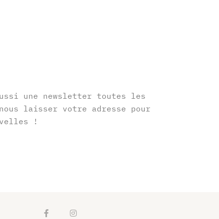
r
ussi une newsletter toutes les
nous laisser votre adresse pour
velles !
F
I