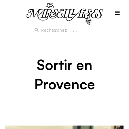
Aller
au
contenu
Rechercher
Rechercher
Sortir en
Provence