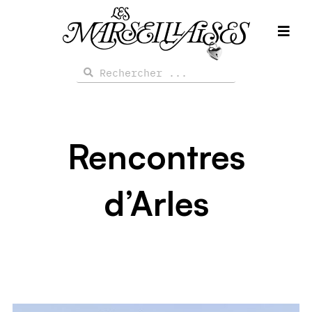
Aller
au
contenu
Rechercher
Rechercher
Rencontres
d’Arles