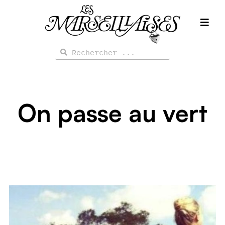
Aller
au
contenu
Rechercher
Rechercher
On passe au vert