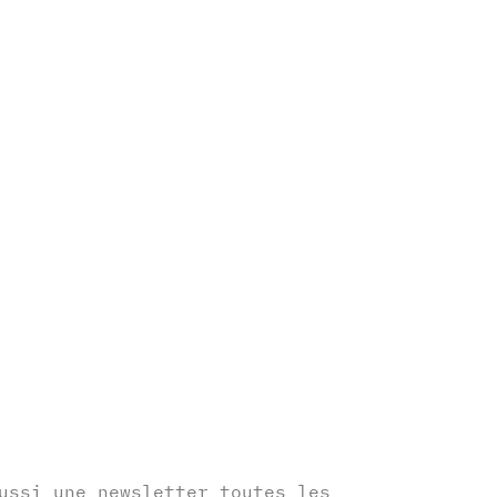
r
ussi une newsletter toutes les