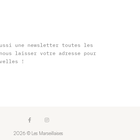
r
ussi une newsletter toutes les
nous laisser votre adresse pour
velles !
F
I
a
n
c
s
2026 © Les Marseillaises
e
t
b
a