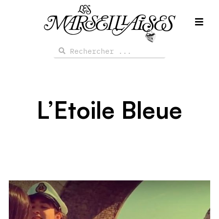
Aller
au
contenu
Rechercher
Rechercher
L’Etoile Bleue