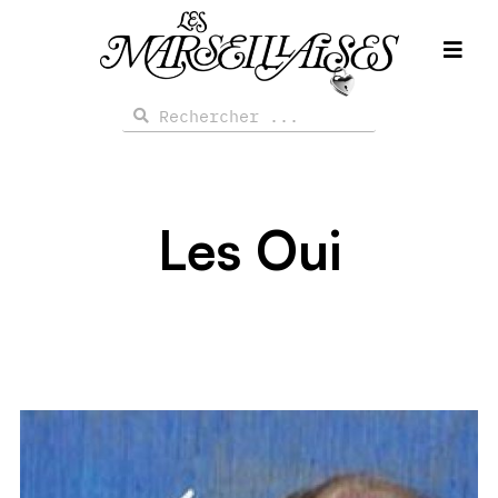
Aller
au
contenu
Rechercher
Rechercher
Les Oui