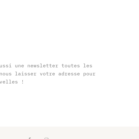
r
ussi une newsletter toutes les
nous laisser votre adresse pour
velles !
F
I