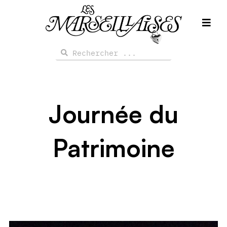
Aller
au
contenu
Rechercher
Rechercher
Journée du
Patrimoine