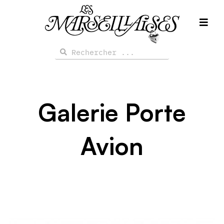
Aller
au
contenu
Rechercher
Rechercher
Galerie Porte
Avion