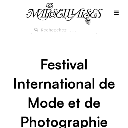
Aller
au
contenu
Rechercher
Rechercher
Festival
International de
Mode et de
Photographie