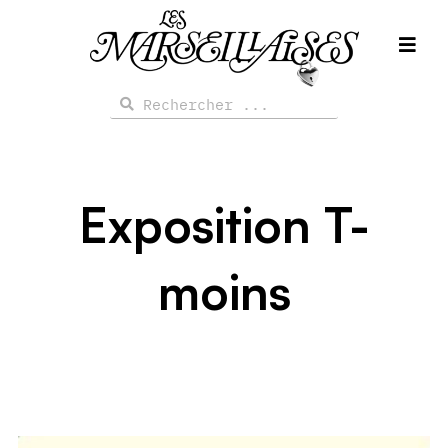
Aller
au
contenu
Rechercher
Rechercher
Exposition T-
moins