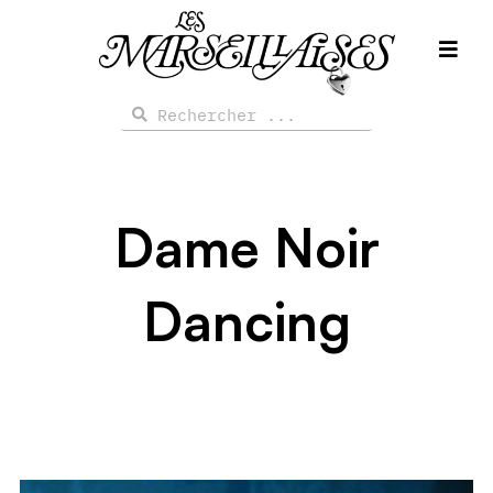
Aller
au
contenu
Rechercher
Rechercher
Dame Noir
Dancing