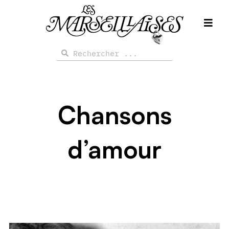
Aller
au
contenu
Rechercher
Rechercher
Chansons
d’amour