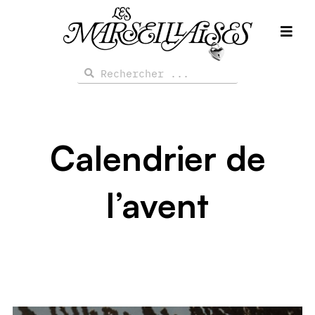
Aller
au
contenu
Rechercher
Rechercher
Calendrier de
l’avent