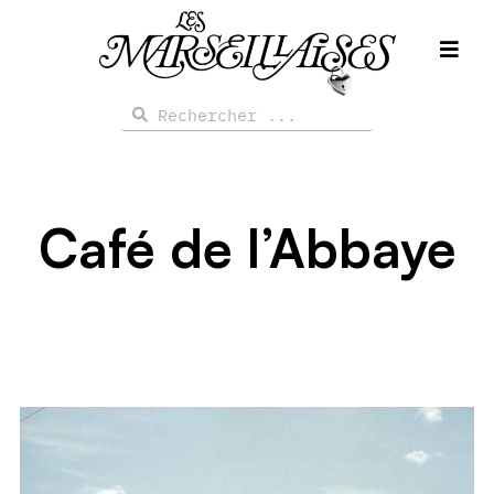
Aller
au
contenu
Rechercher
Rechercher
Café de l’Abbaye