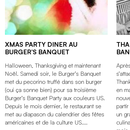
XMAS PARTY DINER AU
THA
BURGER’S BANQUET
BAN
Halloween, Thanksgiving et maintenant
Après
Noël. Samedi soir, le Burger’s Banquet
s’att
met du pecorino truffé dans son burger
Thank
(oui ça sonne bien) pour sa troisième
en ma
Burger’s Banquet Party aux couleurs US.
nouv
Depuis le mois dernier, le restaurant se
parti
met au diapason du calendrier des fêtes
un gr
américaines et de la culture US....
culin