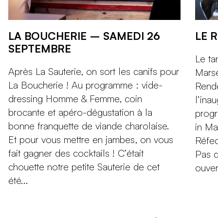
LA BOUCHERIE – SAMEDI 26
LE 
SEPTEMBRE
Le ta
Après La Sauterie, on sort les canifs pour
Marse
La Boucherie ! Au programme : vide-
Rende
dressing Homme & Femme, coin
l’inau
brocante et apéro-dégustation à la
progr
bonne franquette de viande charolaise.
in Ma
Et pour vous mettre en jambes, on vous
Réfec
fait gagner des cocktails ! C’était
Pas d
chouette notre petite Sauterie de cet
ouver
été...