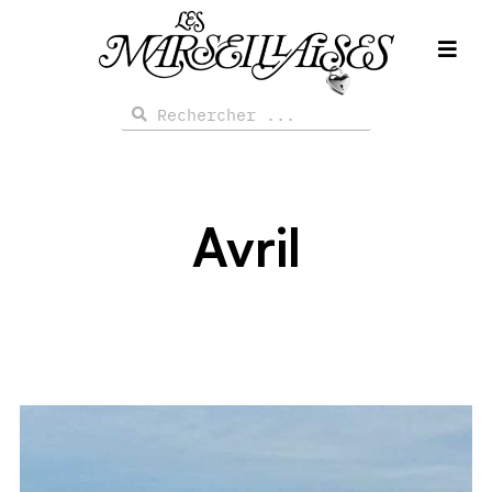
Aller
au
contenu
Rechercher
Rechercher
Avril