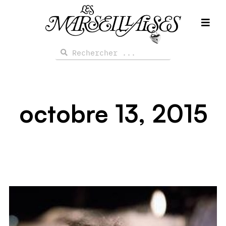
Aller
au
contenu
Rechercher
Rechercher
octobre 13, 2015