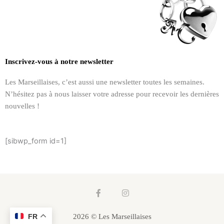
Inscrivez-vous à notre newsletter
Les Marseillaises, c’est aussi une newsletter toutes les semaines.
N’hésitez pas à nous laisser votre adresse pour recevoir les dernières
nouvelles !
[sibwp_form id=1]
F
I
a
n
c
s
e
t
FR
2026 © Les Marseillaises