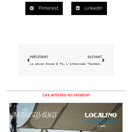
Pinterest
LinkedIn
Précédent
Suivant
PRÉCÉDENT
SUIVANT
La revue Scoop & Food de Pierre Psaltis
L’interview “Summer Never Ends” d’Alcaline
Les articles en relation