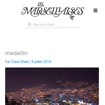
Aller
au
contenu
Rechercher
Rechercher
medellin
Par
Clara Sfadj
/
8 juillet 2014