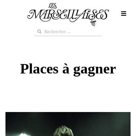
Aller
au
contenu
Rechercher
Rechercher
Places à gagner