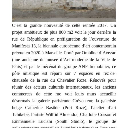
C’est la grande nouveauté de cette rentrée 2017. Un
projet ambitieux de plus 800 m2 voit le jour derrière la
rue de République en préfiguration de l’ouverture de
Manifesta 13, la biennale européenne d’art contemporain
prévue en 2020 à Marseille. Porté par Ombline d’Avezac
(une ancienne du musée d’Art moderne de la Ville de
Paris) et par le mécénat du groupe ANF Immobilier,
ce
pôle artistique est réparti sur
7 espaces en rez-de-
chaussée
de la rue du Chevalier Roze. R
énovés
pour
réunir des
acteurs
culturels
internationaux, les anciens
commerces de cette rue voit leurs murs accueillir
désormais la galerie parisienne Crèvecœur, la galeriste
belge Catherine Bastide (Port Roze), l’atelier d’art
Tchikebe, l’artiste Wilfrid Almendra, Charlotte Cosson et
Emmanuelle Luciani (South Studio), le groupe de